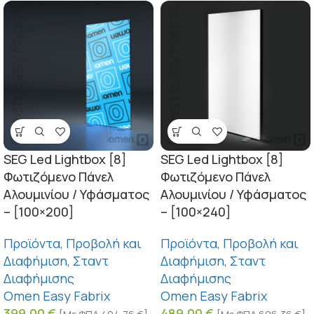
SEG Led Lightbox [8]
SEG Led Lightbox [8]
Φωτιζόμενο Πάνελ
Φωτιζόμενο Πάνελ
Αλουμινίου / Υφάσματος
Αλουμινίου / Υφάσματος
– [100×200]
– [100×240]
Προϊόντα
,
Προβολή και
Προϊόντα
,
Προβολή και
Διαφήμιση
,
Σταντ
Διαφήμιση
,
Σταντ
Διαφήμισης
Διαφήμισης
Omen Easy Fabrix
Omen Easy Fabrix
399,00
€
489,00
€