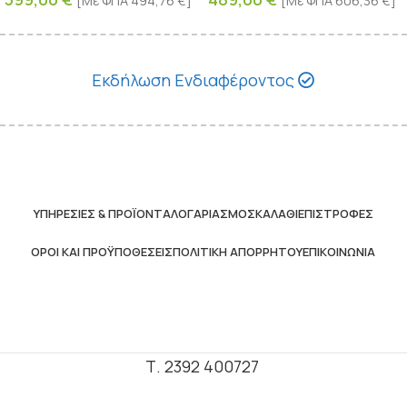
[Με ΦΠΑ
494,76
€
]
[Με ΦΠΑ
606,36
€
]
Εκδήλωση Ενδιαφέροντος
ΥΠΗΡΕΣΊΕΣ & ΠΡΟΪΌΝΤΑ
ΛΟΓΑΡΙΑΣΜΌΣ
ΚΑΛΆΘΙ
ΕΠΙΣΤΡΟΦΈΣ
ΌΡΟΙ ΚΑΙ ΠΡΟΫΠΟΘΈΣΕΙΣ
ΠΟΛΙΤΙΚΉ ΑΠΟΡΡΉΤΟΥ
ΕΠΙΚΟΙΝΩΝΊΑ
Τ. 2392 400727