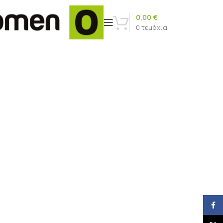
0,00
€
0
τεμάχια
Face