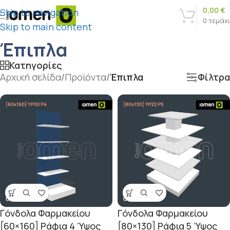
0,00
€
Skip to navigation
0
τεμάχ
Skip to main content
Έπιπλα
Κατηγορίες
Αρχική σελίδα
/
Προϊόντα
/
Έπιπλα
Φίλτρα
Γόνδολα Φαρμακείου
Γόνδολα Φαρμακείου
[60×160] Ράφια 4 Ύψος
[80×130] Ράφια 5 Ύψος