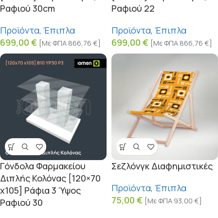
Ραφιού 30cm
Ραφιού 22
Προϊόντα
,
Έπιπλα
Προϊόντα
,
Έπιπλα
699,00
€
699,00
€
[Με ΦΠΑ
866,76
€
]
[Με ΦΠΑ
866,76
€
]
Γόνδολα Φαρμακείου
Σεζλόνγκ Διαφημιστικές
Διπλής Κολόνας [120×70
Προϊόντα
,
Έπιπλα
x105] Ράφια 3 Ύψος
75,00
€
[Με ΦΠΑ
93,00
€
]
Ραφιού 30