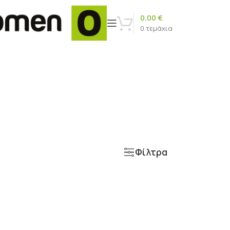
0,00
€
0
τεμάχια
Φίλτρα