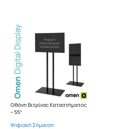
Οθόνη Βιτρίνας Καταστήματος
Πατάκι Εισό
– 55″
60×90 – Ταπ
Εξωτερικής
Ψηφιακή Σήμανση