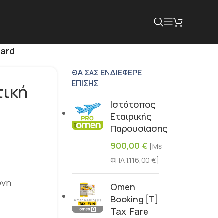
oard
ΘΑ ΣΑΣ ΕΝΔΙΈΦΕΡΕ
ΕΠΊΣΗΣ
τική
Ιστότοπος
Εταιρικής
Παρουσίασης
900,00
€
[Με
ΦΠΑ
1.116,00
€
]
όνη
Omen
Booking [T]
Taxi Fare