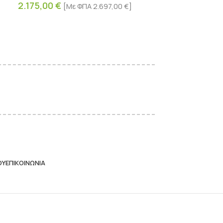
2.175,00
€
Προβολή και
[Με ΦΠΑ
2.697,00
€
]
Σήμανση Κα
100,00
€
[Με
ΟΥ
ΕΠΙΚΟΙΝΩΝΊΑ