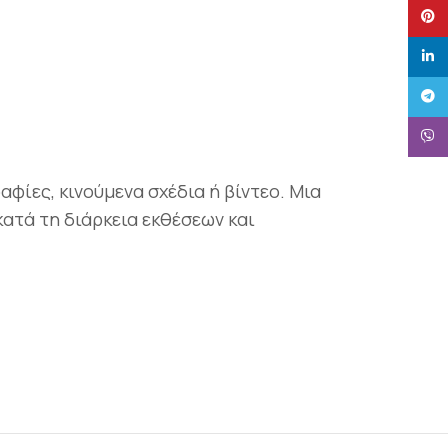
Pinte
linke
Tele
Viber
ίες, κινούμενα σχέδια ή βίντεο. Μια
κατά τη διάρκεια εκθέσεων και