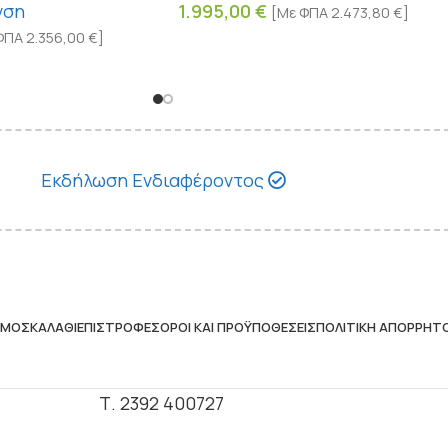
νση
1.995,00
€
[Με ΦΠΑ
2.473,80
€
]
ΦΠΑ
2.356,00
€
]
Εκδήλωση Ενδιαφέροντος
ΣΜΌΣ
ΚΑΛΆΘΙ
ΕΠΙΣΤΡΟΦΈΣ
ΌΡΟΙ ΚΑΙ ΠΡΟΫΠΟΘΈΣΕΙΣ
ΠΟΛΙΤΙΚΉ ΑΠΟΡΡΉΤ
Τ. 2392 400727