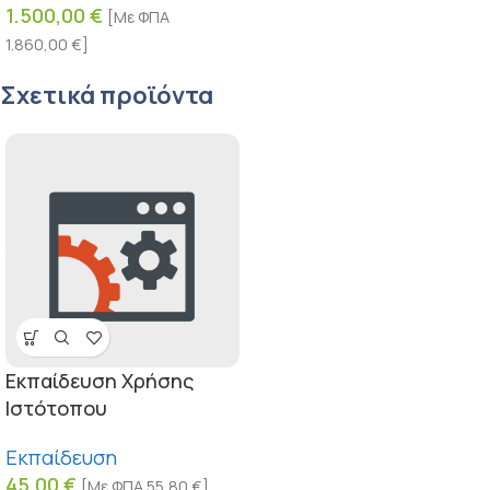
1.500,00
€
[Με ΦΠΑ
1.860,00
€
]
Σχετικά προϊόντα
Εκπαίδευση Xρήσης
Iστότοπου
Εκπαίδευση
45,00
€
[Με ΦΠΑ
55,80
€
]