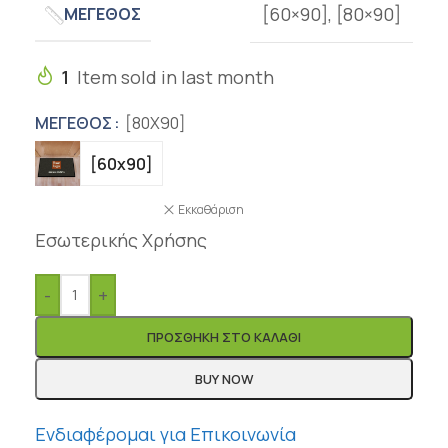
[60×90]
,
[80×90]
ΜΈΓΕΘΟΣ
1
Item sold in last month
ΜΈΓΕΘΟΣ
[80X90]
[60x90]
Εκκαθάριση
Εσωτερικής Χρήσης
-
+
ΠΡΟΣΘΉΚΗ ΣΤΟ ΚΑΛΆΘΙ
BUY NOW
Ενδιαφέρομαι για Επικοινωνία