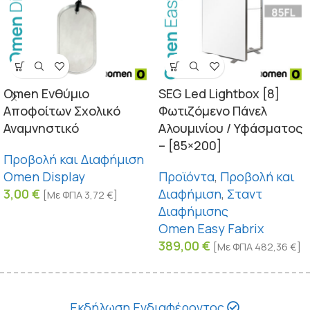
Omen Ενθύμιο
SEG Led Lightbox [8]
Αποφοίτων Σχολικό
Φωτιζόμενο Πάνελ
Αναμνηστικό
Αλουμινίου / Υφάσματος
– [85×200]
Προβολή και Διαφήμιση
Omen Display
Προϊόντα
,
Προβολή και
3,00
€
Διαφήμιση
,
Σταντ
[Με ΦΠΑ
3,72
€
]
Διαφήμισης
Omen Easy Fabrix
389,00
€
[Με ΦΠΑ
482,36
€
]
Εκδήλωση Ενδιαφέροντος